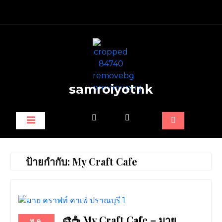
samroiyotnk
ป้ายกำกับ:
My Craft Cafe
🎨☕ My Craft Cafe – มาย
พ.ค.