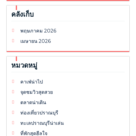
คลังเก็บ
พฤษภาคม 2026
เมษายน 2026
หมวดหมู่
คาเฟ่น่าไป
จุดชมวิวสุดสวย
ตลาดน่าเดิน
ท่องเที่ยวปราณบุรี
ทะเลปราณบุรีน่าเล่น
ที่พักสุดฮีลใจ