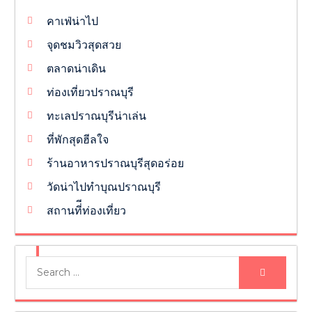
คาเฟ่น่าไป
จุดชมวิวสุดสวย
ตลาดน่าเดิน
ท่องเที่ยวปราณบุรี
ทะเลปราณบุรีน่าเล่น
ที่พักสุดฮีลใจ
ร้านอาหารปราณบุรีสุดอร่อย
วัดน่าไปทำบุณปราณบุรี
สถานที่ีท่องเที่ยว