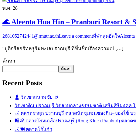
พ.ค.
28
🌊 Aleenta Hua Hin – Pranburi Resort & 
2681052742441@rmutr.ac.th
Leave a comment
ที่พักสุดฮีลใจ
Aleenta
“บูติกรีสอร์ทหรูริมทะเลปราณบุรี ที่ขึ้นชื่อเรื่องความเป […]
ค้นหา
ค้นหา
Recent Posts
🛕 วัดเขาสนามชัย 🌿
วัดเขาดิน ปราณบุรี วัดสงบกลางธรรมชาติ เสริมสิริมงคล ใก
🌙 ตลาดผาสุก ปราณบุรี ตลาดนัดชุมชนของกิน–ของใช้ บ
🛍️🌈 ตลาดโรงเกลือปราณบุรี (Rong Kluea Pranburi) ตลาดข
🌙🍽️ ตลาดโก๊แก้ว