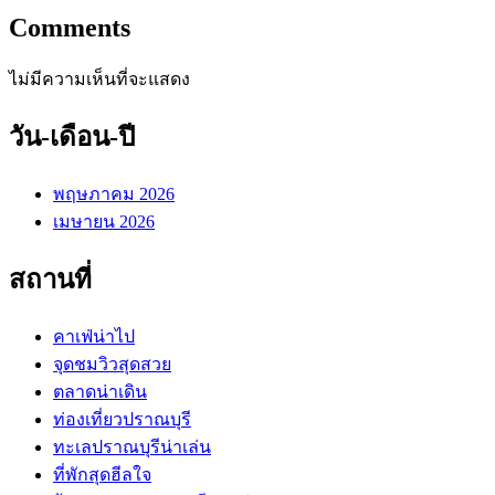
Comments
ไม่มีความเห็นที่จะแสดง
วัน-เดือน-ปี
พฤษภาคม 2026
เมษายน 2026
สถานที่
คาเฟ่น่าไป
จุดชมวิวสุดสวย
ตลาดน่าเดิน
ท่องเที่ยวปราณบุรี
ทะเลปราณบุรีน่าเล่น
ที่พักสุดฮีลใจ