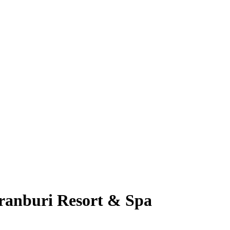
ranburi Resort & Spa