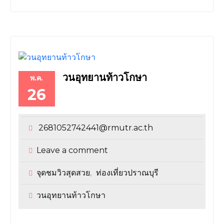
วนอุทยานท้าวโกษา
พ.ค.
26
2681052742441@rmutr.ac.th
Leave a comment
จุดชมวิวสุดสวย
ท่องเที่ยวปราณบุรี
,
วนอุทยานท้าวโกษา