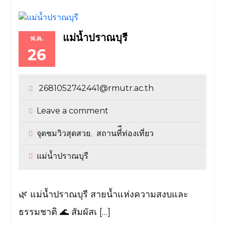
แม่น้ำปราณบุรี
พ.ค.
26
2681052742441@rmutr.ac.th
Leave a comment
จุดชมวิวสุดสวย
สถานที่ีท่องเที่ยว
,
แม่น้ำปราณบุรี
🌿 แม่น้ำปราณบุรี สายน้ำแห่งความสงบและ
ธรรมชาติ 🌊 สัมผัสเ […]