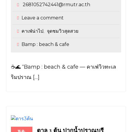
2681052742441@rmutr.ac.th
Leave a comment
คาเฟ่น่าไป
จุดชมวิวสุดสวย
,
Bamp : beach & cafe
☕🌊 “Bamp : beach & cafe — คาเฟ่วิวทะเล
ริมปราณ […]
ตาล 3 ต้น ปากน้ำปราณบุรี
พ.ค.