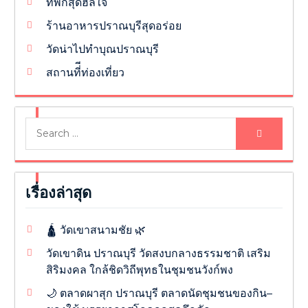
ที่พักสุดฮีลใจ
ร้านอาหารปราณบุรีสุดอร่อย
วัดน่าไปทำบุณปราณบุรี
สถานที่ีท่องเที่ยว
เรื่องล่าสุด
🛕 วัดเขาสนามชัย 🌿
วัดเขาดิน ปราณบุรี วัดสงบกลางธรรมชาติ เสริม
สิริมงคล ใกล้ชิดวิถีพุทธในชุมชนวังก์พง
🌙 ตลาดผาสุก ปราณบุรี ตลาดนัดชุมชนของกิน–