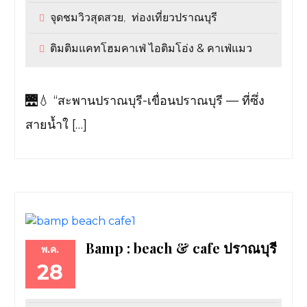
จุดชมวิวสุดสวย
ท่องเที่ยวปราณบุรี
,
ติมติมแคทโฮมคาเฟ่ ไอติมโอ่ง & คาเฟ่แมว
🌉💧 “สะพานปราณบุรี-เขื่อนปราณบุรี — ที่ซึ่ง
สายน้ำใ […]
Bamp : beach & cafe ปราณบุรี
พ.ค.
28