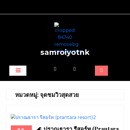
samroiyotnk
หมวดหมู่:
จุดชมวิวสุดสวย
🌊 ปราณธารา รีสอร์ท (Prantara
พ.ค.