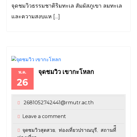
จุดชมวิวธรรมชาติริมทะเล สัมผัสภูเขา ลมทะเล
และความสงบแห […]
จุดชมวิว เขากะโหลก
พ.ค.
26
2681052742441@rmutr.ac.th
Leave a comment
จุดชมวิวสุดสวย
ท่องเที่ยวปราณบุรี
สถานที่ี
,
,