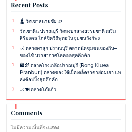
Recent Posts
🛕 วัดเขาสนามชัย 🌿
วัดเขาดิน ปราณบุรี วัดสงบกลางธรรมชาติ เสริม
สิริมงคล ใกล้ชิดวิถีพุทธในชุมชนวังก์พง
🌙 ตลาดผาสุก ปราณบุรี ตลาดนัดชุมชนของกิน–
ของใช้ บรรยากาศโลคอลสุดคึกคัก
🛍️🌈 ตลาดโรงเกลือปราณบุรี (Rong Kluea
Pranburi) ตลาดของใช้เบ็ดเตล็ดราคาย่อมเยา แห
ล่งช้อปปิ้งสุดคึกคัก
🌙🍽️ ตลาดโก๊แก้ว
Comments
ไม่มีความเห็นที่จะแสดง