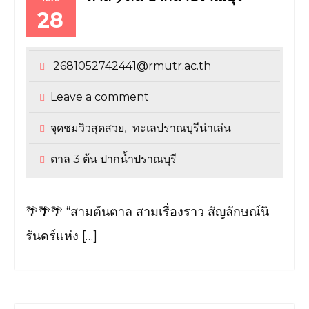
28
2681052742441@rmutr.ac.th
Leave a comment
จุดชมวิวสุดสวย
ทะเลปราณบุรีน่าเล่น
,
ตาล 3 ต้น ปากน้ำปราณบุรี
🌴🌴🌴 “สามต้นตาล สามเรื่องราว สัญลักษณ์นิ
รันดร์แห่ง […]