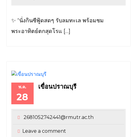
✨ “นั่งกินซีฟู้ดสดๆ รับลมทะเล พร้อมชม
พระอาทิตย์ตกสุดโรแ […]
เขื่อนปราณบุรี
พ.ค.
28
2681052742441@rmutr.ac.th
Leave a comment