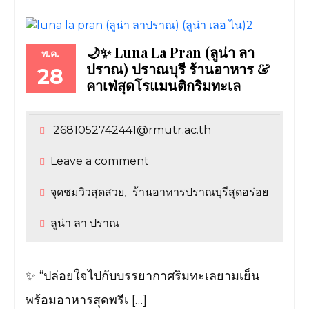
🌙✨ Luna La Pran (ลูน่า ลา
พ.ค.
ปราณ) ปราณบุรี ร้านอาหาร &
28
คาเฟ่สุดโรแมนติกริมทะเล
2681052742441@rmutr.ac.th
Leave a comment
จุดชมวิวสุดสวย
ร้านอาหารปราณบุรีสุดอร่อย
,
ลูน่า ลา ปราณ
✨ “ปล่อยใจไปกับบรรยากาศริมทะเลยามเย็น
พร้อมอาหารสุดพรีเ […]