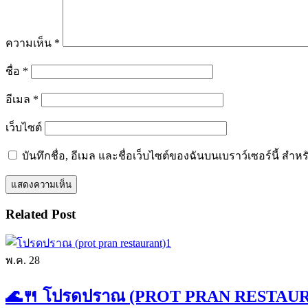
ความเห็น
*
ชื่อ
*
อีเมล
*
เว็บไซต์
บันทึกชื่อ, อีเมล และชื่อเว็บไซต์ของฉันบนเบราว์เซอร์นี้ ส
Related Post
พ.ค.
28
🌊🍴 โปรดปราณ (PROT PRAN RESTAURAN