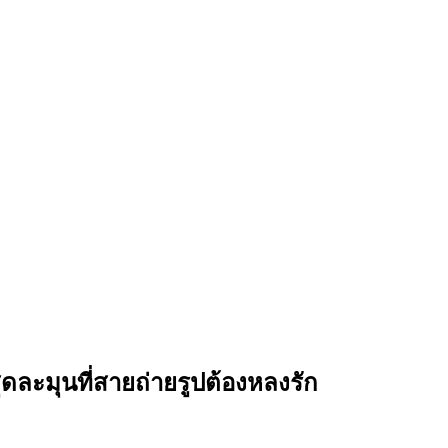
ดละมุนที่สายถ่ายรูปต้องหลงรัก