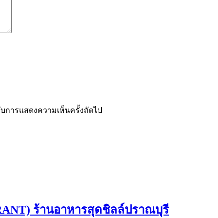
ำหรับการแสดงความเห็นครั้งถัดไป
T) ร้านอาหารสุดชิลล์ปราณบุรี