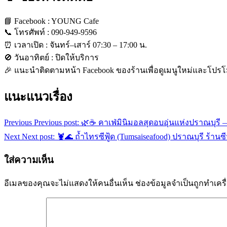
📘 Facebook : YOUNG Cafe
📞 โทรศัพท์ : 090-949-9596
⏰ เวลาเปิด : จันทร์–เสาร์ 07:30 – 17:00 น.
🚫 วันอาทิตย์ : ปิดให้บริการ
🎉 แนะนำติดตามหน้า Facebook ของร้านเพื่อดูเมนูใหม่และโปรโม
แนะแนวเรื่อง
Previous
Previous post:
🌿☕ คาเฟ่มินิมอลสุดอบอุ่นแห่งปราณบุรี 
Next
Next post:
🦞🌊 ถ้ำไทรซีฟู้ด (Tumsaiseafood) ปราณบุรี ร้าน
ใส่ความเห็น
อีเมลของคุณจะไม่แสดงให้คนอื่นเห็น
ช่องข้อมูลจำเป็นถูกทำเค