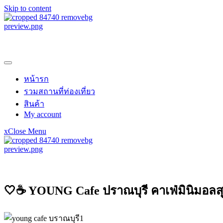
Skip to content
samroiyotnk
หน้ารก
รวมสถานที่ท่องเที่ยว
สินค้า
My account
x
Close Menu
samroiyotnk
🤍☕ YOUNG Cafe ปราณบุรี คาเฟ่มินิมอลสุ