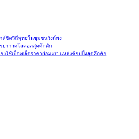
ล้ชิดวิถีพุทธในชุมชนวังก์พง
รรยากาศโลคอลสุดคึกคัก
องใช้เบ็ดเตล็ดราคาย่อมเยา แหล่งช้อปปิ้งสุดคึกคัก