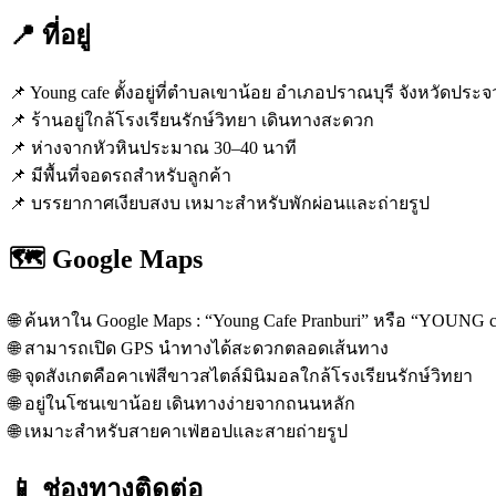
📍 ที่อยู่
📌 Young cafe ตั้งอยู่ที่ตำบลเขาน้อย อำเภอปราณบุรี จังหวัดประจว
📌 ร้านอยู่ใกล้โรงเรียนรักษ์วิทยา เดินทางสะดวก
📌 ห่างจากหัวหินประมาณ 30–40 นาที
📌 มีพื้นที่จอดรถสำหรับลูกค้า
📌 บรรยากาศเงียบสงบ เหมาะสำหรับพักผ่อนและถ่ายรูป
🗺️ Google Maps
🌐 ค้นหาใน Google Maps : “Young Cafe Pranburi” หรือ “YOUNG c
🌐 สามารถเปิด GPS นำทางได้สะดวกตลอดเส้นทาง
🌐 จุดสังเกตคือคาเฟ่สีขาวสไตล์มินิมอลใกล้โรงเรียนรักษ์วิทยา
🌐 อยู่ในโซนเขาน้อย เดินทางง่ายจากถนนหลัก
🌐 เหมาะสำหรับสายคาเฟ่ฮอปและสายถ่ายรูป
📱 ช่องทางติดต่อ