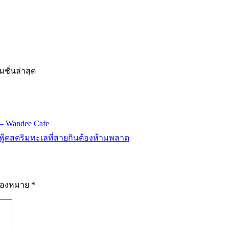
ชั่นล่าสุด
— Wandee Cafe
ซีฟู้ดสดริมทะเลที่สายกินต้องห้ามพลาด
รื่องหมาย
*