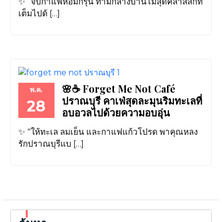
✨ “จิบกาแฟหอมกรุ่น ท่ามกลางบ้านไม้สุดคลาสสิกที่
เต็มไปด้ […]
🌸☕ Forget Me Not Café
พ.ค.
ปราณบุรี คาเฟ่สุดละมุนริมทะเลที่
28
อบอวลไปด้วยความอบอุ่น
✨ “ให้ทะเล ลมเย็น และกาแฟแก้วโปรด พาคุณหลง
รักปราณบุรีแบ […]