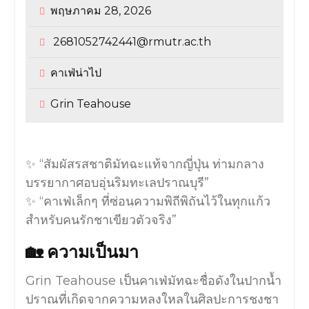
พฤษภาคม 28, 2026
2681052742441@rmutr.ac.th
คาเฟ่น่าไป
Grin Teahouse
✨ “สัมผัสรสชาติมัทฉะแท้จากญี่ปุ่น ท่ามกลาง
บรรยากาศอบอุ่นริมทะเลปราณบุรี”
✨ “คาเฟ่เล็กๆ ที่ซ่อนความพิถีพิถันไว้ในทุกแก้ว
สำหรับคนรักชาเขียวตัวจริง”
🏡 ความเป็นมา
Grin Teahouse เป็นคาเฟ่มัทฉะชื่อดังในปากน้ำ
ปราณที่เกิดจากความหลงใหลในศิลปะการชงชา