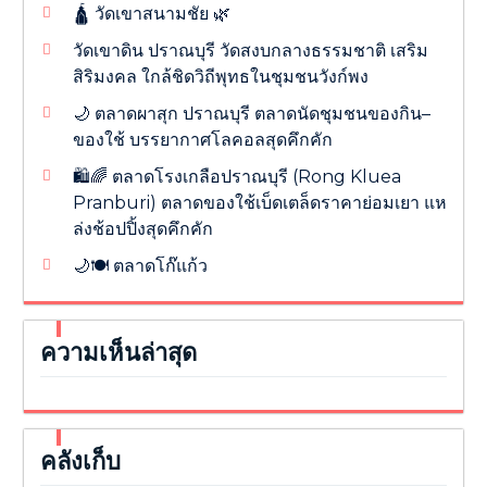
🛕 วัดเขาสนามชัย 🌿
วัดเขาดิน ปราณบุรี วัดสงบกลางธรรมชาติ เสริม
สิริมงคล ใกล้ชิดวิถีพุทธในชุมชนวังก์พง
🌙 ตลาดผาสุก ปราณบุรี ตลาดนัดชุมชนของกิน–
ของใช้ บรรยากาศโลคอลสุดคึกคัก
🛍️🌈 ตลาดโรงเกลือปราณบุรี (Rong Kluea
Pranburi) ตลาดของใช้เบ็ดเตล็ดราคาย่อมเยา แห
ล่งช้อปปิ้งสุดคึกคัก
🌙🍽️ ตลาดโก๊แก้ว
ความเห็นล่าสุด
คลังเก็บ