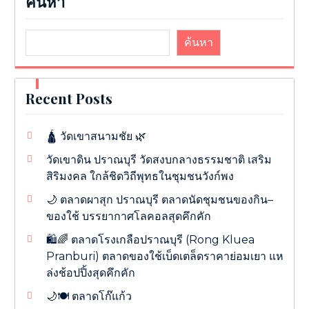
ค้นหา
ค้นหา
Recent Posts
🛕 วัดเขาสนามชัย 🌿
วัดเขาดิน ปราณบุรี วัดสงบกลางธรรมชาติ เสริม
สิริมงคล ใกล้ชิดวิถีพุทธในชุมชนวังก์พง
🌙 ตลาดผาสุก ปราณบุรี ตลาดนัดชุมชนของกิน–
ของใช้ บรรยากาศโลคอลสุดคึกคัก
🛍️🌈 ตลาดโรงเกลือปราณบุรี (Rong Kluea
Pranburi) ตลาดของใช้เบ็ดเตล็ดราคาย่อมเยา แห
ล่งช้อปปิ้งสุดคึกคัก
🌙🍽️ ตลาดโก๊แก้ว