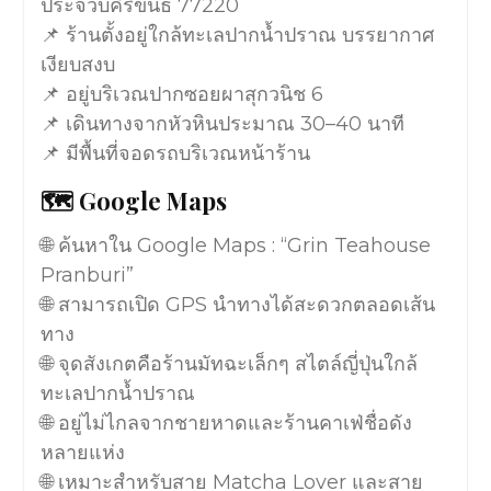
ประจวบคีรีขันธ์ 77220
📌 ร้านตั้งอยู่ใกล้ทะเลปากน้ำปราณ บรรยากาศ
เงียบสงบ
📌 อยู่บริเวณปากซอยผาสุกวนิช 6
📌 เดินทางจากหัวหินประมาณ 30–40 นาที
📌 มีพื้นที่จอดรถบริเวณหน้าร้าน
🗺️ Google Maps
🌐 ค้นหาใน Google Maps : “Grin Teahouse
Pranburi”
🌐 สามารถเปิด GPS นำทางได้สะดวกตลอดเส้น
ทาง
🌐 จุดสังเกตคือร้านมัทฉะเล็กๆ สไตล์ญี่ปุ่นใกล้
ทะเลปากน้ำปราณ
🌐 อยู่ไม่ไกลจากชายหาดและร้านคาเฟ่ชื่อดัง
หลายแห่ง
🌐 เหมาะสำหรับสาย Matcha Lover และสาย