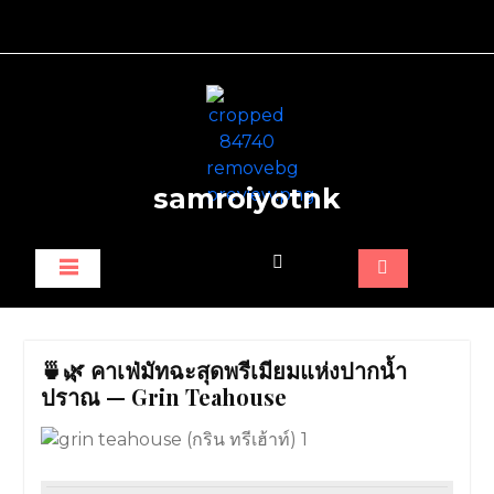
Skip
to
content
samroiyotnk
🍵🌿 คาเฟ่มัทฉะสุดพรีเมียมแห่งปากน้ำ
ปราณ — Grin Teahouse