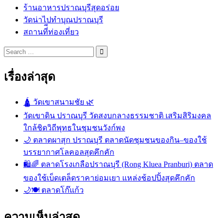
ร้านอาหารปราณบุรีสุดอร่อย
วัดน่าไปทำบุณปราณบุรี
สถานที่ีท่องเที่ยว
เรื่องล่าสุด
🛕 วัดเขาสนามชัย 🌿
วัดเขาดิน ปราณบุรี วัดสงบกลางธรรมชาติ เสริมสิริมงคล
ใกล้ชิดวิถีพุทธในชุมชนวังก์พง
🌙 ตลาดผาสุก ปราณบุรี ตลาดนัดชุมชนของกิน–ของใช้
บรรยากาศโลคอลสุดคึกคัก
🛍️🌈 ตลาดโรงเกลือปราณบุรี (Rong Kluea Pranburi) ตลาด
ของใช้เบ็ดเตล็ดราคาย่อมเยา แหล่งช้อปปิ้งสุดคึกคัก
🌙🍽️ ตลาดโก๊แก้ว
ความเห็นล่าสุด