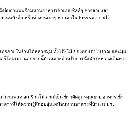
ารนั่งจิบกาแฟพร้อมทานอาหารเช้าแบบชิลล์ๆ ช่วงสายแสง
น อ่านหนังสือ หรือทำงานเบาๆ หากมาในวันธรรมดาจะได้
วินเทจภายในร้านได้หลายมุม ทั้งโต๊ะไม้ ของตกแต่งโบราณ และมุม
รี่โฮมเมด นอกจากนี้ยังเหมาะสำหรับการนั่งพักระหว่างเดินทาง
ก่ กาแฟสด อเมริกาโน่ ลาเต้เย็น ข้าวผัดสูตรคุณยาย อาหารเช้า
าหารที่ให้ความรู้สึกอบอุ่นเหมือนทานอาหารที่บ้าน เหมาะ