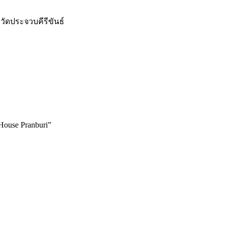
หวัดประจวบคีรีขันธ์
House Pranburi”