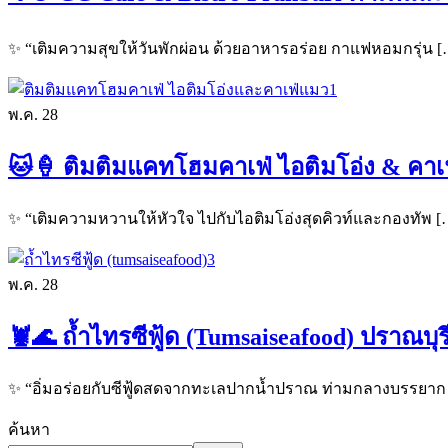
✨ “เติมความสุขให้วันพักผ่อน ด้วยอาหารอร่อย กาแฟหอมกรุ่น [
พ.ค.
28
🐱🍦 ติมติมแคทโฮมคาเฟ่ ไอติมโอ่ง & คาเฟ
✨ “เติมความหวานให้หัวใจ ไปกับไอติมโอ่งสุดคิวท์และกองทัพ [
พ.ค.
28
🦞🌊 ถ้ำไทรซีฟู้ด (Tumsaiseafood) ปราณบุร
✨ “อิ่มอร่อยกับซีฟู้ดสดจากทะเลปากน้ำปราณ ท่ามกลางบรรยาก
ค้นหา