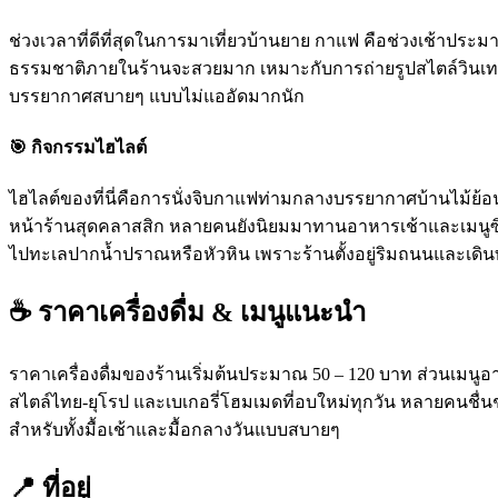
ช่วงเวลาที่ดีที่สุดในการมาเที่ยวบ้านยาย กาแฟ คือช่วงเช้าป
ธรรมชาติภายในร้านจะสวยมาก เหมาะกับการถ่ายรูปสไตล์วินเทจ 
บรรยากาศสบายๆ แบบไม่แออัดมากนัก
🎯 กิจกรรมไฮไลต์
ไฮไลต์ของที่นี่คือการนั่งจิบกาแฟท่ามกลางบรรยากาศบ้านไม้ย้อน
หน้าร้านสุดคลาสสิก หลายคนยังนิยมมาทานอาหารเช้าและเมนูซิก
ไปทะเลปากน้ำปราณหรือหัวหิน เพราะร้านตั้งอยู่ริมถนนและเด
☕ ราคาเครื่องดื่ม & เมนูแนะนำ
ราคาเครื่องดื่มของร้านเริ่มต้นประมาณ 50 – 120 บาท ส่วนเมนู
สไตล์ไทย-ยุโรป และเบเกอรี่โฮมเมดที่อบใหม่ทุกวัน หลายคนชื่น
สำหรับทั้งมื้อเช้าและมื้อกลางวันแบบสบายๆ
📍 ที่อยู่