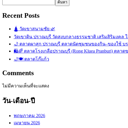
ค้นหา
Recent Posts
🛕 วัดเขาสนามชัย 🌿
วัดเขาดิน ปราณบุรี วัดสงบกลางธรรมชาติ เสริมสิริมงคล ใก
🌙 ตลาดผาสุก ปราณบุรี ตลาดนัดชุมชนของกิน–ของใช้ บ
🛍️🌈 ตลาดโรงเกลือปราณบุรี (Rong Kluea Pranburi) ตลาดข
🌙🍽️ ตลาดโก๊แก้ว
Comments
ไม่มีความเห็นที่จะแสดง
วัน-เดือน-ปี
พฤษภาคม 2026
เมษายน 2026