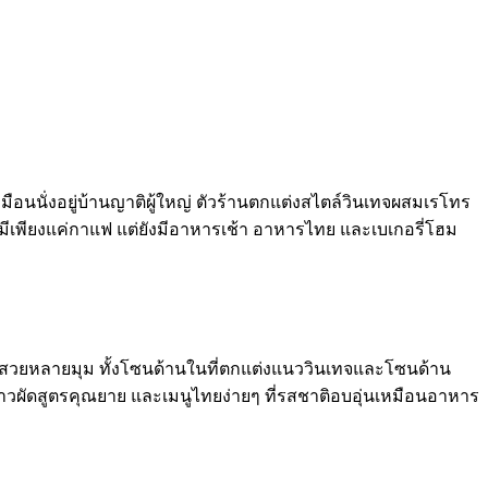
ือนนั่งอยู่บ้านญาติผู้ใหญ่ ตัวร้านตกแต่งสไตล์วินเทจผสมเรโทร
่ได้มีเพียงแค่กาแฟ แต่ยังมีอาหารเช้า อาหารไทย และเบเกอรี่โฮม
ยรูปสวยหลายมุม ทั้งโซนด้านในที่ตกแต่งแนววินเทจและโซนด้าน
้าวผัดสูตรคุณยาย และเมนูไทยง่ายๆ ที่รสชาติอบอุ่นเหมือนอาหาร