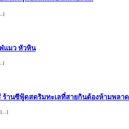
…]
่แมว หัวหิน
…]
ี ร้านซีฟู้ดสดริมทะเลที่สายกินต้องห้ามพลาด
 […]