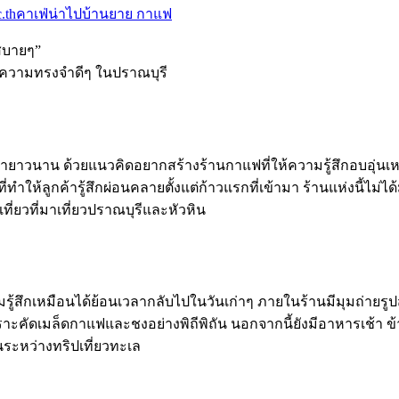
.th
คาเฟ่น่าไป
บ้านยาย กาแฟ
สบายๆ”
ละความทรงจำดีๆ ในปราณบุรี
ายาวนาน ด้วยแนวคิดอยากสร้างร้านกาแฟที่ให้ความรู้สึกอบอุ่นเหม
่ทำให้ลูกค้ารู้สึกผ่อนคลายตั้งแต่ก้าวแรกที่เข้ามา ร้านแห่งนี้ไม
ี่ยวที่มาเที่ยวปราณบุรีและหัวหิน
ามรู้สึกเหมือนได้ย้อนเวลากลับไปในวันเก่าๆ ภายในร้านมีมุมถ่า
ราะคัดเมล็ดกาแฟและชงอย่างพิถีพิถัน นอกจากนี้ยังมีอาหารเช้า ข
นระหว่างทริปเที่ยวทะเล