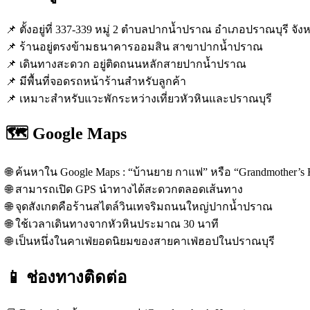
📌 ตั้งอยู่ที่ 337-339 หมู่ 2 ตำบลปากน้ำปราณ อำเภอปราณบุรี จัง
📌 ร้านอยู่ตรงข้ามธนาคารออมสิน สาขาปากน้ำปราณ
📌 เดินทางสะดวก อยู่ติดถนนหลักสายปากน้ำปราณ
📌 มีพื้นที่จอดรถหน้าร้านสำหรับลูกค้า
📌 เหมาะสำหรับแวะพักระหว่างเที่ยวหัวหินและปราณบุรี
🗺️ Google Maps
🌐 ค้นหาใน Google Maps : “บ้านยาย กาแฟ” หรือ “Grandmother’s 
🌐 สามารถเปิด GPS นำทางได้สะดวกตลอดเส้นทาง
🌐 จุดสังเกตคือร้านสไตล์วินเทจริมถนนใหญ่ปากน้ำปราณ
🌐 ใช้เวลาเดินทางจากหัวหินประมาณ 30 นาที
🌐 เป็นหนึ่งในคาเฟ่ยอดนิยมของสายคาเฟ่ฮอปในปราณบุรี
📱 ช่องทางติดต่อ