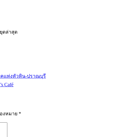
ุดล่าสุด
ิคแห่งหัวหิน-ปราณบุรี
’s Café
รื่องหมาย
*