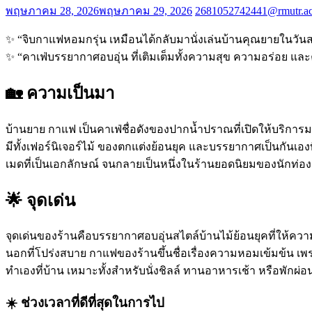
พฤษภาคม 28, 2026
พฤษภาคม 29, 2026
2681052742441@rmutr.ac
✨ “จิบกาแฟหอมกรุ่น เหมือนได้กลับมานั่งเล่นบ้านคุณยายในวัน
✨ “คาเฟ่บรรยากาศอบอุ่น ที่เติมเต็มทั้งความสุข ความอร่อย แ
🏡 ความเป็นมา
บ้านยาย กาแฟ เป็นคาเฟ่ชื่อดังของปากน้ำปราณที่เปิดให้บริการม
มีทั้งเฟอร์นิเจอร์ไม้ ของตกแต่งย้อนยุค และบรรยากาศเป็นกันเองที
เมดที่เป็นเอกลักษณ์ จนกลายเป็นหนึ่งในร้านยอดนิยมของนักท่องเท
🌟 จุดเด่น
จุดเด่นของร้านคือบรรยากาศอบอุ่นสไตล์บ้านไม้ย้อนยุคที่ให้คว
นอกที่โปร่งสบาย กาแฟของร้านขึ้นชื่อเรื่องความหอมเข้มข้น เพ
ทำเองที่บ้าน เหมาะทั้งสำหรับนั่งชิลล์ ทานอาหารเช้า หรือพักผ่อ
☀️ ช่วงเวลาที่ดีที่สุดในการไป