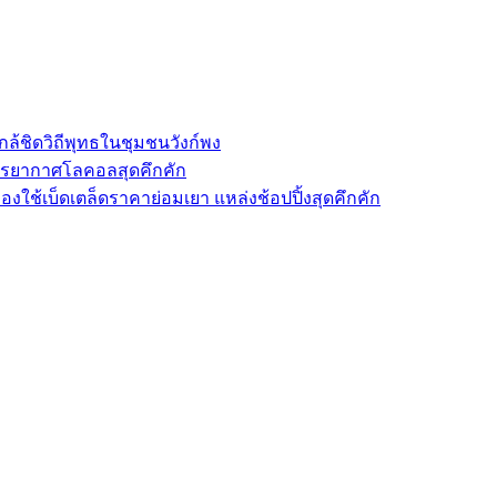
ล้ชิดวิถีพุทธในชุมชนวังก์พง
รรยากาศโลคอลสุดคึกคัก
องใช้เบ็ดเตล็ดราคาย่อมเยา แหล่งช้อปปิ้งสุดคึกคัก