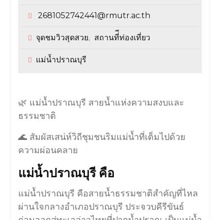
2681052742441@rmutr.ac.th
จุดชมวิวสุดสวย
สถานที่ีท่องเที่ยว
,
แม่น้ำปราณบุรี
🌿 แม่น้ำปราณบุรี สายน้ำแห่งความสงบและ
ธรรมชาติ
🌊 สัมผัสเสน่ห์วิถีชุมชนริมแม่น้ำที่เต็มไปด้วย
ความผ่อนคลาย
แม่น้ำปราณบุรี คือ
แม่น้ำปราณบุรี คือสายน้ำธรรมชาติสำคัญที่ไหล
ผ่านใจกลางอำเภอปราณบุรี ประจวบคีรีขันธ์