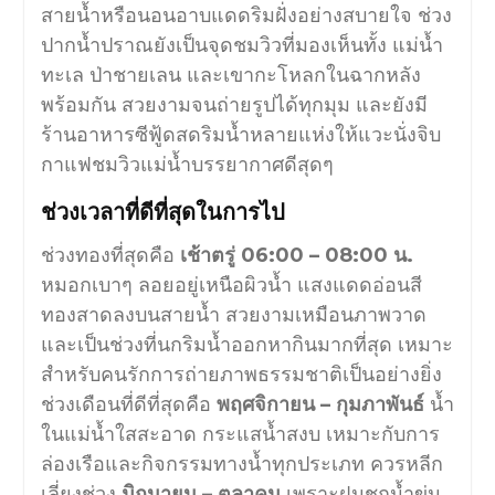
สายน้ำหรือนอนอาบแดดริมฝั่งอย่างสบายใจ ช่วง
ปากน้ำปราณยังเป็นจุดชมวิวที่มองเห็นทั้ง แม่น้ำ
ทะเล ป่าชายเลน และเขากะโหลกในฉากหลัง
พร้อมกัน สวยงามจนถ่ายรูปได้ทุกมุม และยังมี
ร้านอาหารซีฟู้ดสดริมน้ำหลายแห่งให้แวะนั่งจิบ
กาแฟชมวิวแม่น้ำบรรยากาศดีสุดๆ
ช่วงเวลาที่ดีที่สุดในการไป
ช่วงทองที่สุดคือ
เช้าตรู่ 06:00 – 08:00 น.
หมอกเบาๆ ลอยอยู่เหนือผิวน้ำ แสงแดดอ่อนสี
ทองสาดลงบนสายน้ำ สวยงามเหมือนภาพวาด
และเป็นช่วงที่นกริมน้ำออกหากินมากที่สุด เหมาะ
สำหรับคนรักการถ่ายภาพธรรมชาติเป็นอย่างยิ่ง
ช่วงเดือนที่ดีที่สุดคือ
พฤศจิกายน – กุมภาพันธ์
น้ำ
ในแม่น้ำใสสะอาด กระแสน้ำสงบ เหมาะกับการ
ล่องเรือและกิจกรรมทางน้ำทุกประเภท ควรหลีก
เลี่ยงช่วง
มิถุนายน – ตุลาคม
เพราะฝนชุกน้ำขุ่น