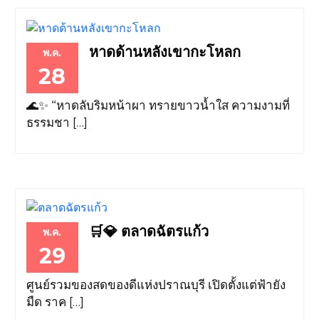
หาดด้านหลังเขากะโหลก
พ.ค.
28
🌊✨ “หาดลับริมหน้าผา ทรายขาวน้ำใส ความงามที่
ธรรมชา […]
🛒💎 ตลาดฉัตรแก้ว
พ.ค.
29
ศูนย์รวมของสดของดีแห่งปราณบุรี เปิดตั้งแต่ฟ้ายัง
มืด ราค […]