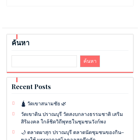
ค้นหา
ค้นหา
Recent Posts
🛕 วัดเขาสนามชัย 🌿
วัดเขาดิน ปราณบุรี วัดสงบกลางธรรมชาติ เสริม
สิริมงคล ใกล้ชิดวิถีพุทธในชุมชนวังก์พง
🌙 ตลาดผาสุก ปราณบุรี ตลาดนัดชุมชนของกิน–
ของใช้ บรรยากาศโลคอลสุดคึกคัก