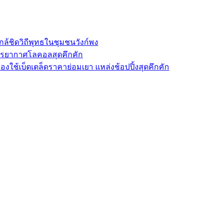
ล้ชิดวิถีพุทธในชุมชนวังก์พง
รรยากาศโลคอลสุดคึกคัก
องใช้เบ็ดเตล็ดราคาย่อมเยา แหล่งช้อปปิ้งสุดคึกคัก