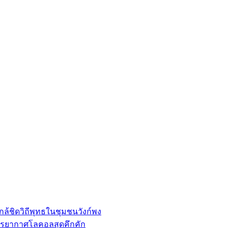
ล้ชิดวิถีพุทธในชุมชนวังก์พง
รรยากาศโลคอลสุดคึกคัก