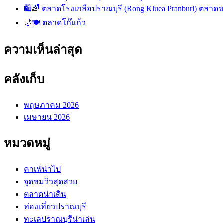
🛍️🌈 ตลาดโรงเกลือปราณบุรี (Rong Kluea Pranburi) ตลาดข
🌙🍽️ ตลาดโก๊แก้ว
ความเห็นล่าสุด
คลังเก็บ
พฤษภาคม 2026
เมษายน 2026
หมวดหมู่
คาเฟ่น่าไป
จุดชมวิวสุดสวย
ตลาดน่าเดิน
ท่องเที่ยวปราณบุรี
ทะเลปราณบุรีน่าเล่น