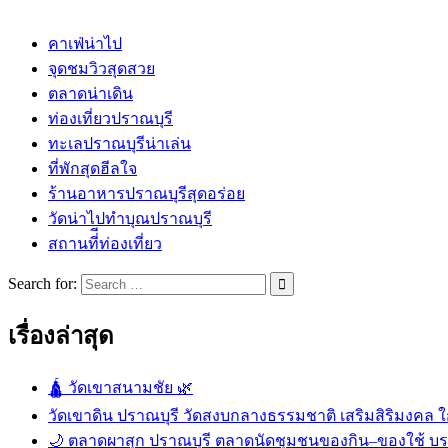
คาเฟ่น่าไป
จุดชมวิวสุดสวย
ตลาดน่าเดิน
ท่องเที่ยวปราณบุรี
ทะเลปราณบุรีน่าเล่น
ที่พักสุดฮีลใจ
ร้านอาหารปราณบุรีสุดอร่อย
วัดน่าไปทำบุณปราณบุรี
สถานที่ีท่องเที่ยว
Search for:
เรื่องล่าสุด
🛕 วัดเขาสนามชัย 🌿
วัดเขาดิน ปราณบุรี วัดสงบกลางธรรมชาติ เสริมสิริมงคล ใก
🌙 ตลาดผาสุก ปราณบุรี ตลาดนัดชุมชนของกิน–ของใช้ บ