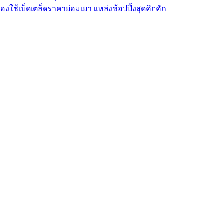
องใช้เบ็ดเตล็ดราคาย่อมเยา แหล่งช้อปปิ้งสุดคึกคัก