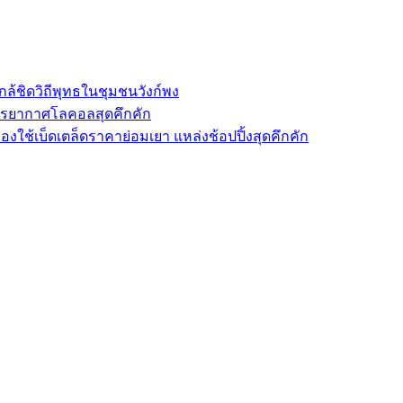
ล้ชิดวิถีพุทธในชุมชนวังก์พง
รรยากาศโลคอลสุดคึกคัก
องใช้เบ็ดเตล็ดราคาย่อมเยา แหล่งช้อปปิ้งสุดคึกคัก