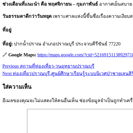
ช่วงเดือนที่แนะนำ คือ พฤศจิกายน – กุมภาพันธ์
อากาศเย็นสบาย ท
วันธรรมดาดีกว่าวันหยุด
เพราะศาลแห่งนี้ขึ้นชื่อเรื่องความเงียบ
ที่อยู่
ที่อยู่:
ปากน้ำปราณ อำเภอปราณบุรี ประจวบคีรีขันธ์ 77220
🔗
Google Maps:
https://maps.google.com/?cid=5216915113892971
Previous
Previous
สถานที่ท่องเที่ยว-วนอุทยานปราณบุรี
แนะแนว
post:
Next
Next
ท่องเที่ยวปราณบุรี-ศูนย์ศึกษาเรียนรู้ระบบนิเวศป่าชายเลนสิ
post:
เรื่อง
ใส่ความเห็น
อีเมลของคุณจะไม่แสดงให้คนอื่นเห็น
ช่องข้อมูลจำเป็นถูกทำเค