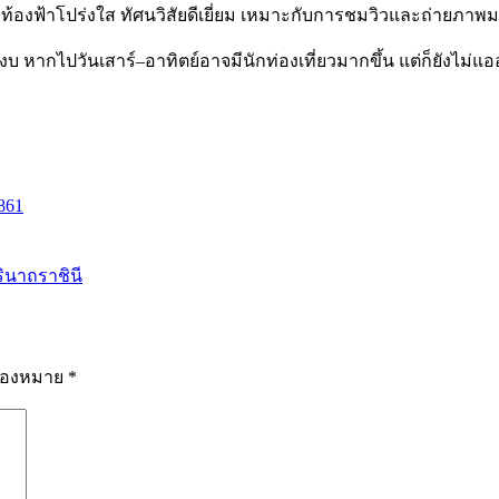
้องฟ้าโปร่งใส ทัศนวิสัยดีเยี่ยม เหมาะกับการชมวิวและถ่ายภาพมา
สงบ หากไปวันเสาร์–อาทิตย์อาจมีนักท่องเที่ยวมากขึ้น แต่ก็ยังไม่แอ
861
รินาถราชินี
รื่องหมาย
*