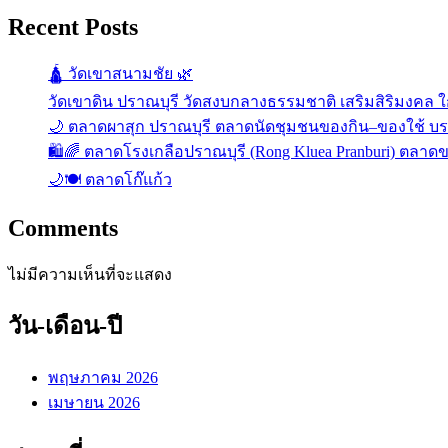
Recent Posts
🛕 วัดเขาสนามชัย 🌿
วัดเขาดิน ปราณบุรี วัดสงบกลางธรรมชาติ เสริมสิริมงคล ใก
🌙 ตลาดผาสุก ปราณบุรี ตลาดนัดชุมชนของกิน–ของใช้ บ
🛍️🌈 ตลาดโรงเกลือปราณบุรี (Rong Kluea Pranburi) ตลาดข
🌙🍽️ ตลาดโก๊แก้ว
Comments
ไม่มีความเห็นที่จะแสดง
วัน-เดือน-ปี
พฤษภาคม 2026
เมษายน 2026