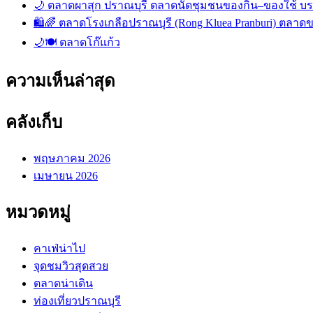
🌙 ตลาดผาสุก ปราณบุรี ตลาดนัดชุมชนของกิน–ของใช้ บ
🛍️🌈 ตลาดโรงเกลือปราณบุรี (Rong Kluea Pranburi) ตลาดข
🌙🍽️ ตลาดโก๊แก้ว
ความเห็นล่าสุด
คลังเก็บ
พฤษภาคม 2026
เมษายน 2026
หมวดหมู่
คาเฟ่น่าไป
จุดชมวิวสุดสวย
ตลาดน่าเดิน
ท่องเที่ยวปราณบุรี