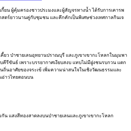
ฮกเกี้ยน ผู้คุ้มครองชาวประมงและผู้สัญจรทางน้ำ ได้รับการเคารพ
าสตร์ยาวนานคู่กับชุมชน และคึกคักเป็นพิเศษช่วงเทศกาลกินเจ
คดเคี้ยว ป่าชายเลนอุทยานปราณบุรี และภูเขาเขากะโหลกในมุมพา
คีรีขันธ์ เพราะบรรยากาศเงียบสงบ แทบไม่มีฝูงชนรบกวน แตก
ยเป็นถิ่นอาศัยของจระเข้ เพิ่มความน่าสนใจในเชิงวัฒนธรรมและ
่งในอ่าวไทยตอนบน
พร้อมกัน แสงสีทองสาดลงบนป่าชายเลนและภูเขาเขากะโหลก