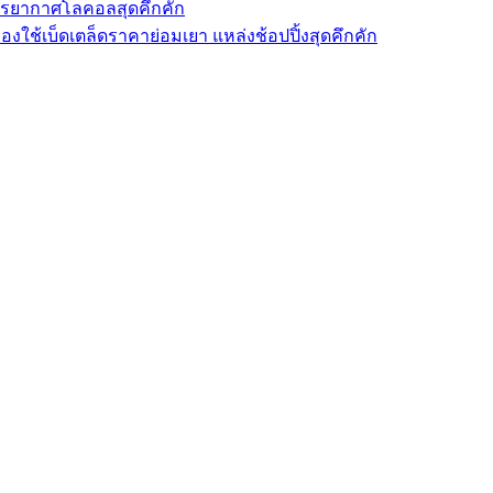
รรยากาศโลคอลสุดคึกคัก
องใช้เบ็ดเตล็ดราคาย่อมเยา แหล่งช้อปปิ้งสุดคึกคัก