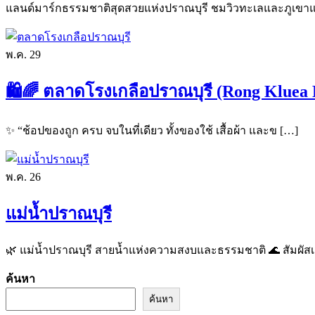
แลนด์มาร์กธรรมชาติสุดสวยแห่งปราณบุรี ชมวิวทะเลและภูเขาแ
พ.ค.
29
🛍️🌈 ตลาดโรงเกลือปราณบุรี (Rong Kluea 
✨ “ช้อปของถูก ครบ จบในที่เดียว ทั้งของใช้ เสื้อผ้า และข […]
พ.ค.
26
แม่น้ำปราณบุรี
🌿 แม่น้ำปราณบุรี สายน้ำแห่งความสงบและธรรมชาติ 🌊 สัมผัสเ
ค้นหา
ค้นหา