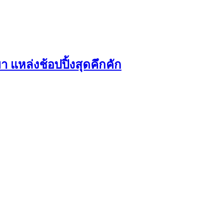
แหล่งช้อปปิ้งสุดคึกคัก