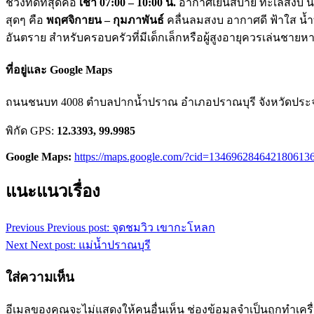
ช่วงที่ดีที่สุดคือ
เช้า 07:00 – 10:00 น.
อากาศเย็นสบาย ทะเลสงบ น้ำ
สุดๆ คือ
พฤศจิกายน – กุมภาพันธ์
คลื่นลมสงบ อากาศดี ฟ้าใส น้
อันตราย สำหรับครอบครัวที่มีเด็กเล็กหรือผู้สูงอายุควรเล่นชายห
ที่อยู่และ Google Maps
ถนนชนบท 4008 ตำบลปากน้ำปราณ อำเภอปราณบุรี จังหวัดประจวบค
พิกัด GPS:
12.3393, 99.9985
Google Maps:
https://maps.google.com/?cid=134696284642180613
แนะแนวเรื่อง
Previous
Previous post:
จุดชมวิว เขากะโหลก
Next
Next post:
แม่น้ำปราณบุรี
ใส่ความเห็น
อีเมลของคุณจะไม่แสดงให้คนอื่นเห็น
ช่องข้อมูลจำเป็นถูกทำเค