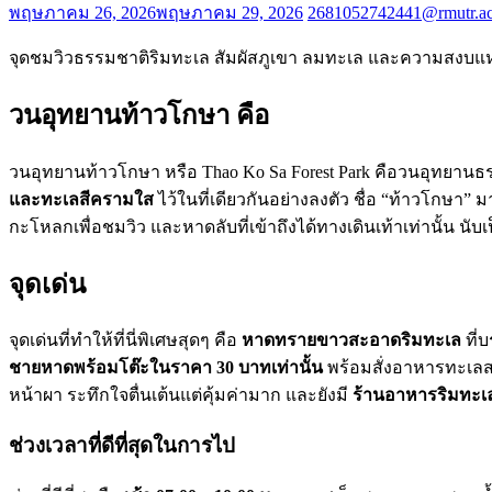
พฤษภาคม 26, 2026
พฤษภาคม 29, 2026
2681052742441@rmutr.ac
จุดชมวิวธรรมชาติริมทะเล สัมผัสภูเขา ลมทะเล และความสงบแห
วนอุทยานท้าวโกษา คือ
วนอุทยานท้าวโกษา หรือ Thao Ko Sa Forest Park คือวนอุทยานธรรม
และทะเลสีครามใส
ไว้ในที่เดียวกันอย่างลงตัว ชื่อ “ท้าวโกษา
กะโหลกเพื่อชมวิว และหาดลับที่เข้าถึงได้ทางเดินเท้าเท่านั้น นับ
จุดเด่น
จุดเด่นที่ทำให้ที่นี่พิเศษสุดๆ คือ
หาดทรายขาวสะอาดริมทะเล
ที่
ชายหาดพร้อมโต๊ะในราคา 30 บาทเท่านั้น
พร้อมสั่งอาหารทะเลสดร
หน้าผา ระทึกใจตื่นเต้นแต่คุ้มค่ามาก และยังมี
ร้านอาหารริมทะเ
ช่วงเวลาที่ดีที่สุดในการไป