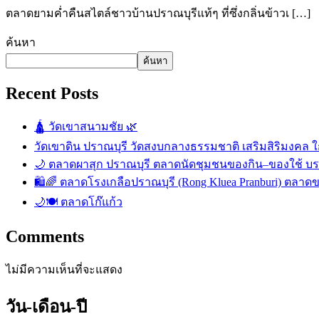
ตลาดยามค่ำคืนสไตล์ชาวบ้านปราณบุรีแท้ๆ ที่ซึ่งกลิ่นข้าวเ […]
ค้นหา
ค้นหา
Recent Posts
🛕 วัดเขาสนามชัย 🌿
วัดเขาดิน ปราณบุรี วัดสงบกลางธรรมชาติ เสริมสิริมงคล ใก
🌙 ตลาดผาสุก ปราณบุรี ตลาดนัดชุมชนของกิน–ของใช้ บ
🛍️🌈 ตลาดโรงเกลือปราณบุรี (Rong Kluea Pranburi) ตลาดข
🌙🍽️ ตลาดโก๊แก้ว
Comments
ไม่มีความเห็นที่จะแสดง
วัน-เดือน-ปี