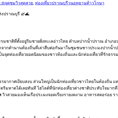
.th
จุดชมวิวสุดสวย
,
ท่องเที่ยวปราณบุรี
วนอุทยานท้าวโกษา
่งปราณบุรี 🌿🌊
ชาติที่ตั้งอยู่ริมชายฝั่งทะเลอ่าวไทย ตำบลปากน้ำปราณ อำเภอปราณ
” มาจากตำนานท้องถิ่นที่เล่าสืบต่อกันมาในชุมชนชาวประมงปากน้ำ
เป็นจุดท่องเที่ยวยอดนิยมของชาวท้องถิ่นและนักท่องเที่ยวที่รักธรร
บรรยากาศเงียบสงบ ส่วนใหญ่เป็นนักท่องเที่ยวชาวไทยในท้องถิ่น แทบไ
ิมหาดได้เลยทันที ไฮไลต์ที่นักท่องเที่ยวต่างชาติประทับใจมากที่
ล
วิวสวยมองเห็นเรือประมงจอดเรียงรายงดงาม อาหารสดอร่อย รา