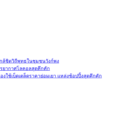
ล้ชิดวิถีพุทธในชุมชนวังก์พง
รรยากาศโลคอลสุดคึกคัก
องใช้เบ็ดเตล็ดราคาย่อมเยา แหล่งช้อปปิ้งสุดคึกคัก