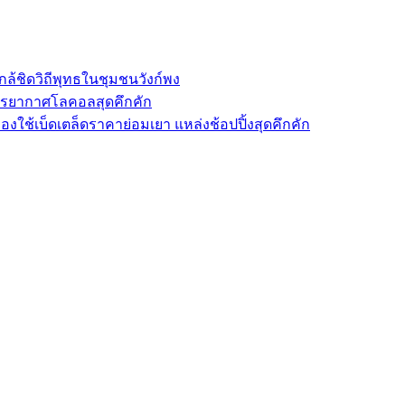
ล้ชิดวิถีพุทธในชุมชนวังก์พง
รรยากาศโลคอลสุดคึกคัก
องใช้เบ็ดเตล็ดราคาย่อมเยา แหล่งช้อปปิ้งสุดคึกคัก