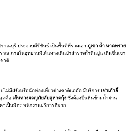
บุรี ประจวบคีรีขันธ์ เป็นพื้นที่ที่รวมเอา
ภูเขา ถ้ำ หาดทราย
ปราณ ภายในอุทยานมีเส้นทางเดินป่าสำรวจถ้ำหินปูน เดินขึ้นเขา
มชาติ
ม่มีฝรั่งหรือนักท่องเที่ยวต่างชาติแออัด มีบริการ
เช่าเก้าอี้
สุดคือ
เส้นทางผจญภัยลับสู่หาดกุ้ง
ซึ่งต้องปีนหินข้ามถ้ำผ่าน
คาเป็นมิตร พนักงานบริการดีมาก