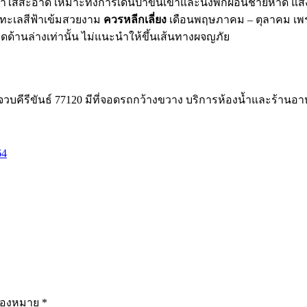
ใสสะอาด เหมาะทั้งการเดินป่าขึ้นเขาและนั่งพักผ่อนชายหาด แสง
ำทะเลสีฟ้าเข้มสวยงาม
ควรหลีกเลี่ยง
เดือนพฤษภาคม – ตุลาคม เพรา
าดด้านล่างเท่านั้น ไม่แนะนำให้ขึ้นเส้นทางผจญภัย
ีรีขันธ์ 77120 มีที่จอดรถกว้างขวาง บริการห้องน้ำและร้านอา
64
รื่องหมาย
*