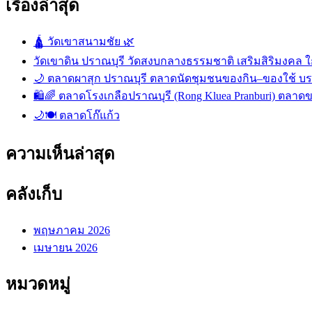
เรื่องล่าสุด
🛕 วัดเขาสนามชัย 🌿
วัดเขาดิน ปราณบุรี วัดสงบกลางธรรมชาติ เสริมสิริมงคล ใก
🌙 ตลาดผาสุก ปราณบุรี ตลาดนัดชุมชนของกิน–ของใช้ บ
🛍️🌈 ตลาดโรงเกลือปราณบุรี (Rong Kluea Pranburi) ตลาดข
🌙🍽️ ตลาดโก๊แก้ว
ความเห็นล่าสุด
คลังเก็บ
พฤษภาคม 2026
เมษายน 2026
หมวดหมู่