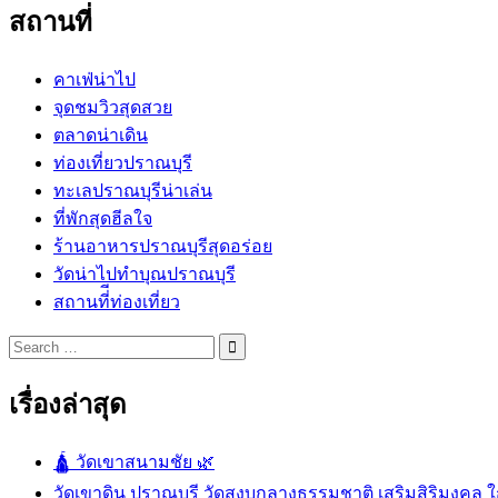
สถานที่
คาเฟ่น่าไป
จุดชมวิวสุดสวย
ตลาดน่าเดิน
ท่องเที่ยวปราณบุรี
ทะเลปราณบุรีน่าเล่น
ที่พักสุดฮีลใจ
ร้านอาหารปราณบุรีสุดอร่อย
วัดน่าไปทำบุณปราณบุรี
สถานที่ีท่องเที่ยว
Search
for:
เรื่องล่าสุด
🛕 วัดเขาสนามชัย 🌿
วัดเขาดิน ปราณบุรี วัดสงบกลางธรรมชาติ เสริมสิริมงคล ใก