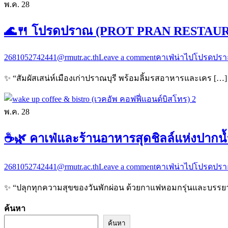
พ.ค.
28
🌊🍴 โปรดปราณ (PROT PRAN RESTAURAN
2681052742441@rmutr.ac.th
Leave a comment
คาเฟ่น่าไป
โปรดปร
✨ “สัมผัสเสน่ห์เมืองเก่าปราณบุรี พร้อมลิ้มรสอาหารและเคร […]
พ.ค.
28
☕🌿 คาเฟ่และร้านอาหารสุดชิลล์แห่งปากน
2681052742441@rmutr.ac.th
Leave a comment
คาเฟ่น่าไป
โปรดปร
✨ “ปลุกทุกความสุขของวันพักผ่อน ด้วยกาแฟหอมกรุ่นและบรรย
ค้นหา
ค้นหา