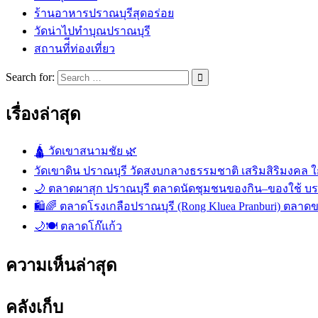
ร้านอาหารปราณบุรีสุดอร่อย
วัดน่าไปทำบุณปราณบุรี
สถานที่ีท่องเที่ยว
Search for:
เรื่องล่าสุด
🛕 วัดเขาสนามชัย 🌿
วัดเขาดิน ปราณบุรี วัดสงบกลางธรรมชาติ เสริมสิริมงคล ใก
🌙 ตลาดผาสุก ปราณบุรี ตลาดนัดชุมชนของกิน–ของใช้ บ
🛍️🌈 ตลาดโรงเกลือปราณบุรี (Rong Kluea Pranburi) ตลาดข
🌙🍽️ ตลาดโก๊แก้ว
ความเห็นล่าสุด
คลังเก็บ