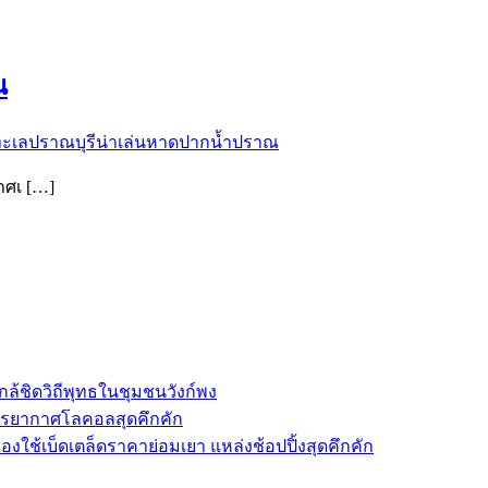
ณ
ะเลปราณบุรีน่าเล่น
หาดปากน้ำปราณ
าศเ […]
ล้ชิดวิถีพุทธในชุมชนวังก์พง
รรยากาศโลคอลสุดคึกคัก
องใช้เบ็ดเตล็ดราคาย่อมเยา แหล่งช้อปปิ้งสุดคึกคัก