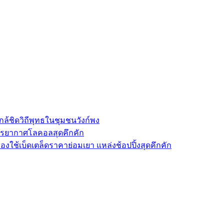
ล้ชิดวิถีพุทธในชุมชนวังก์พง
รรยากาศโลคอลสุดคึกคัก
องใช้เบ็ดเตล็ดราคาย่อมเยา แหล่งช้อปปิ้งสุดคึกคัก