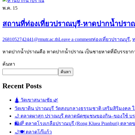
พ.ค.
15
สถานที่ท่องเที่ยวปราณบุรี-หาดปากน้ำปรา
2681052742441@rmutr.ac.th
Leave a comment
ท่องเที่ยวปราณบุรี
,
ท
หาดปากน้ำปราณคือ หาดปากน้ำปราณ เป็นชายหาดที่มีบรรยาก
ค้นหา
ค้นหา
Recent Posts
🛕 วัดเขาสนามชัย 🌿
วัดเขาดิน ปราณบุรี วัดสงบกลางธรรมชาติ เสริมสิริมงคล ใก
🌙 ตลาดผาสุก ปราณบุรี ตลาดนัดชุมชนของกิน–ของใช้ บ
🛍️🌈 ตลาดโรงเกลือปราณบุรี (Rong Kluea Pranburi) ตลาดข
🌙🍽️ ตลาดโก๊แก้ว