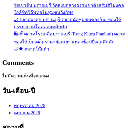
วัดเขาดิน ปราณบุรี วัดสงบกลางธรรมชาติ เสริมสิริมงคล
ใกล้ชิดวิถีพุทธในชุมชนวังก์พง
🌙 ตลาดผาสุก ปราณบุรี ตลาดนัดชุมชนของกิน–ของใช้
บรรยากาศโลคอลสุดคึกคัก
🛍️🌈 ตลาดโรงเกลือปราณบุรี (Rong Kluea Pranburi) ตลาด
ของใช้เบ็ดเตล็ดราคาย่อมเยา แหล่งช้อปปิ้งสุดคึกคัก
🌙🍽️ ตลาดโก๊แก้ว
Comments
ไม่มีความเห็นที่จะแสดง
วัน-เดือน-ปี
พฤษภาคม 2026
เมษายน 2026
สถานที่