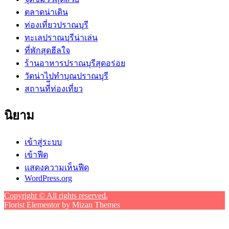
ตลาดน่าเดิน
ท่องเที่ยวปราณบุรี
ทะเลปราณบุรีน่าเล่น
ที่พักสุดฮีลใจ
ร้านอาหารปราณบุรีสุดอร่อย
วัดน่าไปทำบุณปราณบุรี
สถานที่ีท่องเที่ยว
นิยาม
เข้าสู่ระบบ
เข้าฟีด
แสดงความเห็นฟีด
WordPress.org
Copyright © All rights reserved.
Florist Elementor by
Mizan Themes