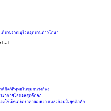
งเที่ยวปราณบุรี
วนอุทยานท้าวโกษา
ห […]
ล้ชิดวิถีพุทธในชุมชนวังก์พง
รรยากาศโลคอลสุดคึกคัก
องใช้เบ็ดเตล็ดราคาย่อมเยา แหล่งช้อปปิ้งสุดคึกคัก