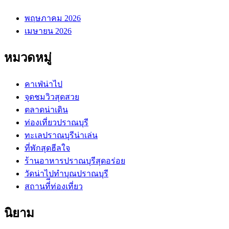
พฤษภาคม 2026
เมษายน 2026
หมวดหมู่
คาเฟ่น่าไป
จุดชมวิวสุดสวย
ตลาดน่าเดิน
ท่องเที่ยวปราณบุรี
ทะเลปราณบุรีน่าเล่น
ที่พักสุดฮีลใจ
ร้านอาหารปราณบุรีสุดอร่อย
วัดน่าไปทำบุณปราณบุรี
สถานที่ีท่องเที่ยว
นิยาม