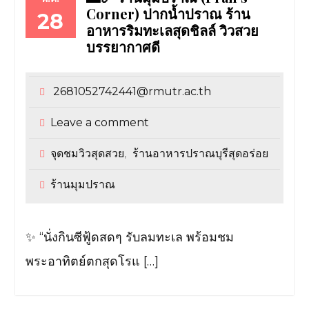
Corner) ปากน้ำปราณ ร้าน
28
อาหารริมทะเลสุดชิลล์ วิวสวย
บรรยากาศดี
2681052742441@rmutr.ac.th
Leave a comment
จุดชมวิวสุดสวย
ร้านอาหารปราณบุรีสุดอร่อย
,
ร้านมุมปราณ
✨ “นั่งกินซีฟู้ดสดๆ รับลมทะเล พร้อมชม
พระอาทิตย์ตกสุดโรแ […]