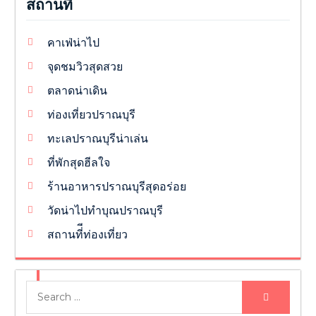
สถานที่
คาเฟ่น่าไป
จุดชมวิวสุดสวย
ตลาดน่าเดิน
ท่องเที่ยวปราณบุรี
ทะเลปราณบุรีน่าเล่น
ที่พักสุดฮีลใจ
ร้านอาหารปราณบุรีสุดอร่อย
วัดน่าไปทำบุณปราณบุรี
สถานที่ีท่องเที่ยว