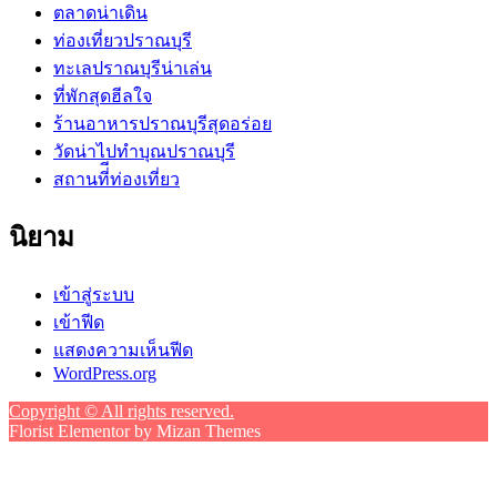
ตลาดน่าเดิน
ท่องเที่ยวปราณบุรี
ทะเลปราณบุรีน่าเล่น
ที่พักสุดฮีลใจ
ร้านอาหารปราณบุรีสุดอร่อย
วัดน่าไปทำบุณปราณบุรี
สถานที่ีท่องเที่ยว
นิยาม
เข้าสู่ระบบ
เข้าฟีด
แสดงความเห็นฟีด
WordPress.org
Copyright © All rights reserved.
Florist Elementor by
Mizan Themes