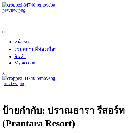
Skip
to
content
samroiyotnk
หน้ารก
รวมสถานที่ท่องเที่ยว
สินค้า
My account
Close
x
Menu
samroiyotnk
ป้ายกำกับ:
ปราณธารา รีสอร์ท
(Prantara Resort)