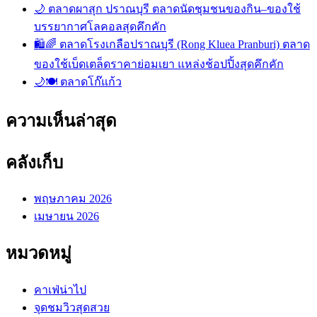
🌙 ตลาดผาสุก ปราณบุรี ตลาดนัดชุมชนของกิน–ของใช้
บรรยากาศโลคอลสุดคึกคัก
🛍️🌈 ตลาดโรงเกลือปราณบุรี (Rong Kluea Pranburi) ตลาด
ของใช้เบ็ดเตล็ดราคาย่อมเยา แหล่งช้อปปิ้งสุดคึกคัก
🌙🍽️ ตลาดโก๊แก้ว
ความเห็นล่าสุด
คลังเก็บ
พฤษภาคม 2026
เมษายน 2026
หมวดหมู่
คาเฟ่น่าไป
จุดชมวิวสุดสวย