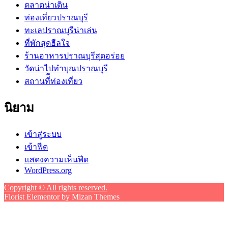
ตลาดน่าเดิน
ท่องเที่ยวปราณบุรี
ทะเลปราณบุรีน่าเล่น
ที่พักสุดฮีลใจ
ร้านอาหารปราณบุรีสุดอร่อย
วัดน่าไปทำบุณปราณบุรี
สถานที่ีท่องเที่ยว
นิยาม
เข้าสู่ระบบ
เข้าฟีด
แสดงความเห็นฟีด
WordPress.org
Copyright © All rights reserved.
Florist Elementor by
Mizan Themes