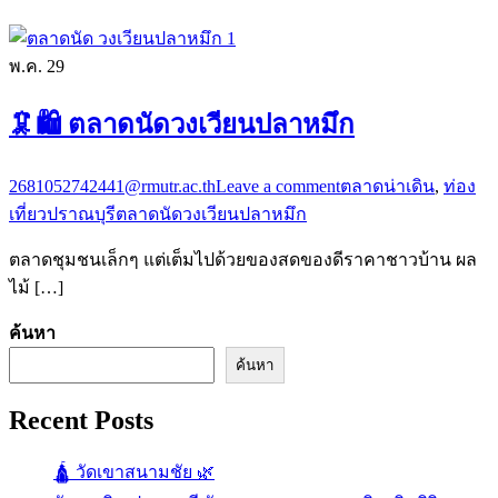
พ.ค.
29
🦑🛍️ ตลาดนัดวงเวียนปลาหมึก
2681052742441@rmutr.ac.th
Leave a comment
ตลาดน่าเดิน
,
ท่อง
เที่ยวปราณบุรี
ตลาดนัดวงเวียนปลาหมึก
ตลาดชุมชนเล็กๆ แต่เต็มไปด้วยของสดของดีราคาชาวบ้าน ผล
ไม้ […]
ค้นหา
ค้นหา
Recent Posts
🛕 วัดเขาสนามชัย 🌿