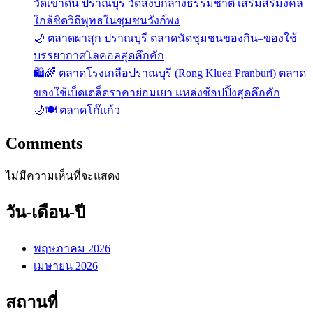
วัดเขาดิน ปราณบุรี วัดสงบกลางธรรมชาติ เสริมสิริมงคล
ใกล้ชิดวิถีพุทธในชุมชนวังก์พง
🌙 ตลาดผาสุก ปราณบุรี ตลาดนัดชุมชนของกิน–ของใช้
บรรยากาศโลคอลสุดคึกคัก
🛍️🌈 ตลาดโรงเกลือปราณบุรี (Rong Kluea Pranburi) ตลาด
ของใช้เบ็ดเตล็ดราคาย่อมเยา แหล่งช้อปปิ้งสุดคึกคัก
🌙🍽️ ตลาดโก๊แก้ว
Comments
ไม่มีความเห็นที่จะแสดง
วัน-เดือน-ปี
พฤษภาคม 2026
เมษายน 2026
สถานที่