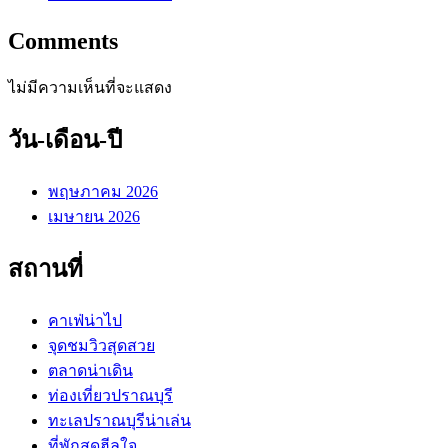
Comments
ไม่มีความเห็นที่จะแสดง
วัน-เดือน-ปี
พฤษภาคม 2026
เมษายน 2026
สถานที่
คาเฟ่น่าไป
จุดชมวิวสุดสวย
ตลาดน่าเดิน
ท่องเที่ยวปราณบุรี
ทะเลปราณบุรีน่าเล่น
ที่พักสุดฮีลใจ