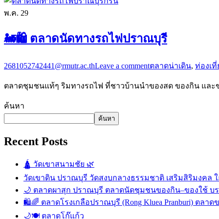
พ.ค.
29
🚂🛍️ ตลาดนัดทางรถไฟปราณบุรี
2681052742441@rmutr.ac.th
Leave a comment
ตลาดน่าเดิน
,
ท่องเที
ตลาดชุมชนแท้ๆ ริมทางรถไฟ ที่ชาวบ้านนำของสด ของกิน และ
ค้นหา
ค้นหา
Recent Posts
🛕 วัดเขาสนามชัย 🌿
วัดเขาดิน ปราณบุรี วัดสงบกลางธรรมชาติ เสริมสิริมงคล ใก
🌙 ตลาดผาสุก ปราณบุรี ตลาดนัดชุมชนของกิน–ของใช้ บ
🛍️🌈 ตลาดโรงเกลือปราณบุรี (Rong Kluea Pranburi) ตลาดข
🌙🍽️ ตลาดโก๊แก้ว