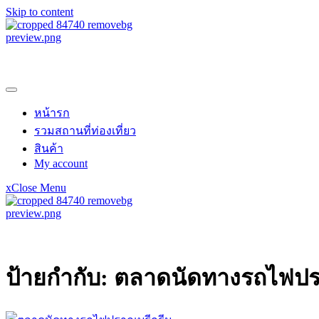
Skip to content
samroiyotnk
หน้ารก
รวมสถานที่ท่องเที่ยว
สินค้า
My account
x
Close Menu
samroiyotnk
ป้ายกำกับ:
ตลาดนัดทางรถไฟปร