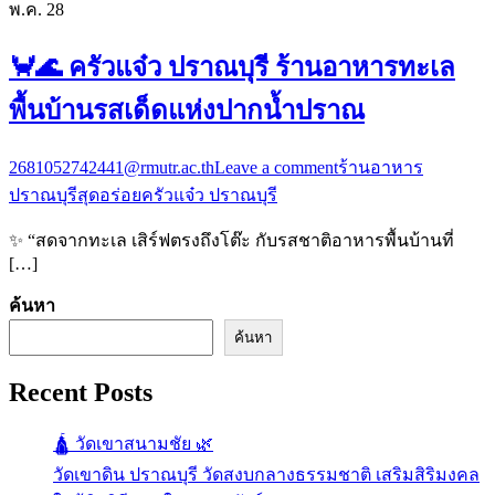
พ.ค.
28
🦀🌊 ครัวแจ๋ว ปราณบุรี ร้านอาหารทะเล
พื้นบ้านรสเด็ดแห่งปากน้ำปราณ
2681052742441@rmutr.ac.th
Leave a comment
ร้านอาหาร
ปราณบุรีสุดอร่อย
ครัวแจ๋ว ปราณบุรี
✨ “สดจากทะเล เสิร์ฟตรงถึงโต๊ะ กับรสชาติอาหารพื้นบ้านที่
[…]
ค้นหา
ค้นหา
Recent Posts
🛕 วัดเขาสนามชัย 🌿
วัดเขาดิน ปราณบุรี วัดสงบกลางธรรมชาติ เสริมสิริมงคล