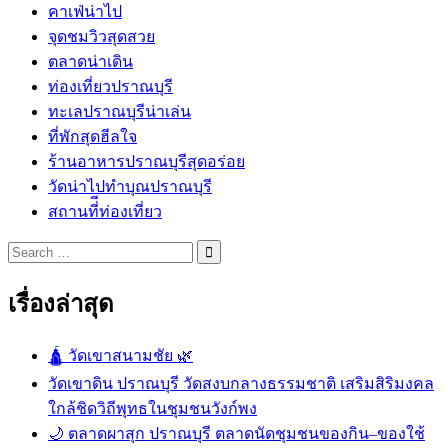
คาเฟ่น่าไป
จุดชมวิวสุดสวย
ตลาดน่าเดิน
ท่องเที่ยวปราณบุรี
ทะเลปราณบุรีน่าเล่น
ที่พักสุดฮีลใจ
ร้านอาหารปราณบุรีสุดอร่อย
วัดน่าไปทำบุณปราณบุรี
สถานที่ีท่องเที่ยว
Search
for:
เรื่องล่าสุด
🛕 วัดเขาสนามชัย 🌿
วัดเขาดิน ปราณบุรี วัดสงบกลางธรรมชาติ เสริมสิริมงคล
ใกล้ชิดวิถีพุทธในชุมชนวังก์พง
🌙 ตลาดผาสุก ปราณบุรี ตลาดนัดชุมชนของกิน–ของใช้