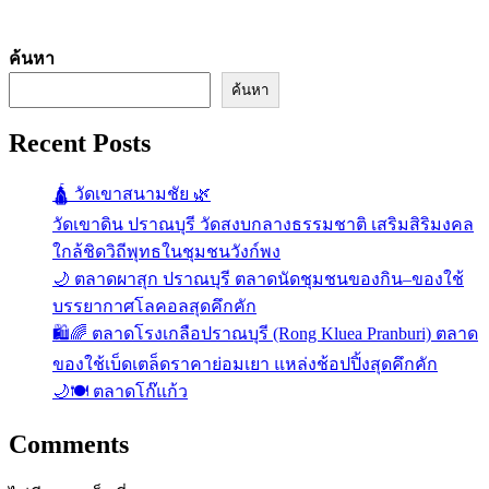
ค้นหา
ค้นหา
Recent Posts
🛕 วัดเขาสนามชัย 🌿
วัดเขาดิน ปราณบุรี วัดสงบกลางธรรมชาติ เสริมสิริมงคล
ใกล้ชิดวิถีพุทธในชุมชนวังก์พง
🌙 ตลาดผาสุก ปราณบุรี ตลาดนัดชุมชนของกิน–ของใช้
บรรยากาศโลคอลสุดคึกคัก
🛍️🌈 ตลาดโรงเกลือปราณบุรี (Rong Kluea Pranburi) ตลาด
ของใช้เบ็ดเตล็ดราคาย่อมเยา แหล่งช้อปปิ้งสุดคึกคัก
🌙🍽️ ตลาดโก๊แก้ว
Comments