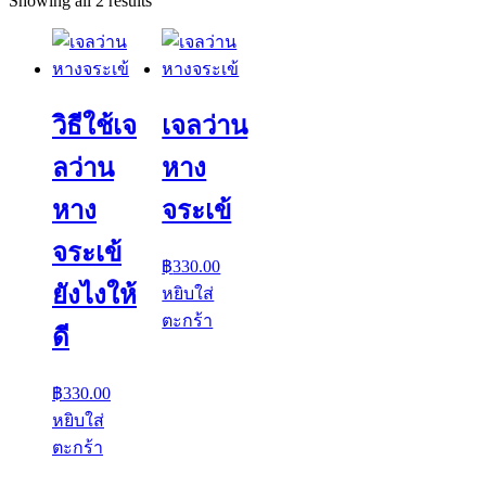
Showing all 2 results
วิธีใช้เจ
เจลว่าน
ลว่าน
หาง
หาง
จระเข้
จระเข้
฿
330.00
ยังไงให้
หยิบใส่
ตะกร้า
ดี
฿
330.00
หยิบใส่
ตะกร้า