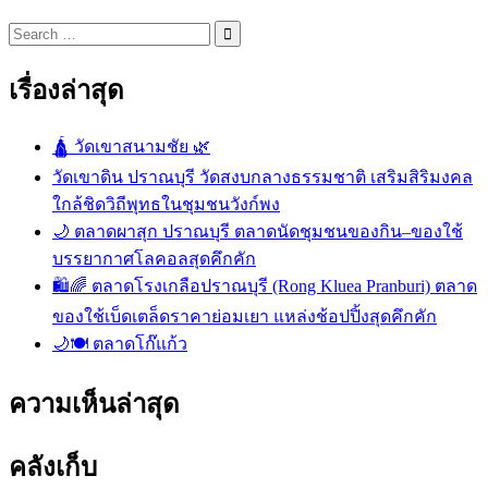
Search
for:
เรื่องล่าสุด
🛕 วัดเขาสนามชัย 🌿
วัดเขาดิน ปราณบุรี วัดสงบกลางธรรมชาติ เสริมสิริมงคล
ใกล้ชิดวิถีพุทธในชุมชนวังก์พง
🌙 ตลาดผาสุก ปราณบุรี ตลาดนัดชุมชนของกิน–ของใช้
บรรยากาศโลคอลสุดคึกคัก
🛍️🌈 ตลาดโรงเกลือปราณบุรี (Rong Kluea Pranburi) ตลาด
ของใช้เบ็ดเตล็ดราคาย่อมเยา แหล่งช้อปปิ้งสุดคึกคัก
🌙🍽️ ตลาดโก๊แก้ว
ความเห็นล่าสุด
คลังเก็บ