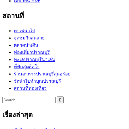
เมษายน 2026
สถานที่
คาเฟ่น่าไป
จุดชมวิวสุดสวย
ตลาดน่าเดิน
ท่องเที่ยวปราณบุรี
ทะเลปราณบุรีน่าเล่น
ที่พักสุดฮีลใจ
ร้านอาหารปราณบุรีสุดอร่อย
วัดน่าไปทำบุณปราณบุรี
สถานที่ีท่องเที่ยว
Search
for:
เรื่องล่าสุด