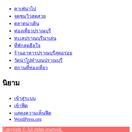
คาเฟ่น่าไป
จุดชมวิวสุดสวย
ตลาดน่าเดิน
ท่องเที่ยวปราณบุรี
ทะเลปราณบุรีน่าเล่น
ที่พักสุดฮีลใจ
ร้านอาหารปราณบุรีสุดอร่อย
วัดน่าไปทำบุณปราณบุรี
สถานที่ีท่องเที่ยว
นิยาม
เข้าสู่ระบบ
เข้าฟีด
แสดงความเห็นฟีด
WordPress.org
Copyright © All rights reserved.