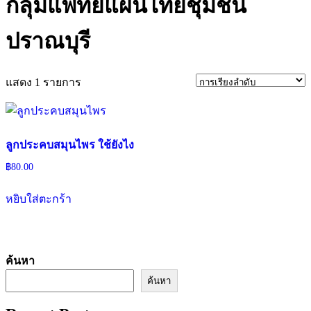
กลุ่มแพทย์แผนไทยชุมชน
ปราณบุรี
แสดง 1 รายการ
ลูกประคบสมุนไพร ใช้ยังไง
฿
80.00
หยิบใส่ตะกร้า
ค้นหา
ค้นหา