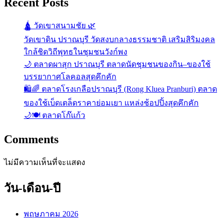
Recent Posts
🛕 วัดเขาสนามชัย 🌿
วัดเขาดิน ปราณบุรี วัดสงบกลางธรรมชาติ เสริมสิริมงคล
ใกล้ชิดวิถีพุทธในชุมชนวังก์พง
🌙 ตลาดผาสุก ปราณบุรี ตลาดนัดชุมชนของกิน–ของใช้
บรรยากาศโลคอลสุดคึกคัก
🛍️🌈 ตลาดโรงเกลือปราณบุรี (Rong Kluea Pranburi) ตลาด
ของใช้เบ็ดเตล็ดราคาย่อมเยา แหล่งช้อปปิ้งสุดคึกคัก
🌙🍽️ ตลาดโก๊แก้ว
Comments
ไม่มีความเห็นที่จะแสดง
วัน-เดือน-ปี
พฤษภาคม 2026