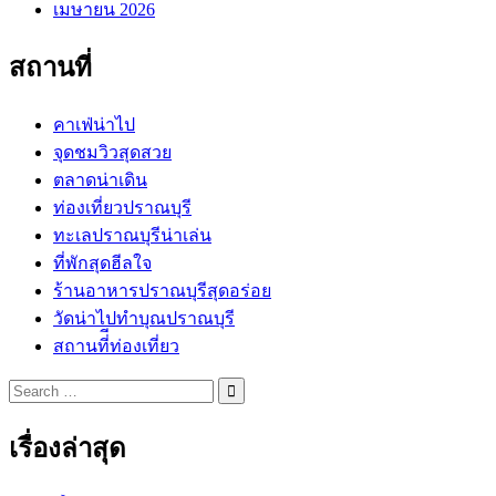
เมษายน 2026
สถานที่
คาเฟ่น่าไป
จุดชมวิวสุดสวย
ตลาดน่าเดิน
ท่องเที่ยวปราณบุรี
ทะเลปราณบุรีน่าเล่น
ที่พักสุดฮีลใจ
ร้านอาหารปราณบุรีสุดอร่อย
วัดน่าไปทำบุณปราณบุรี
สถานที่ีท่องเที่ยว
เรื่องล่าสุด