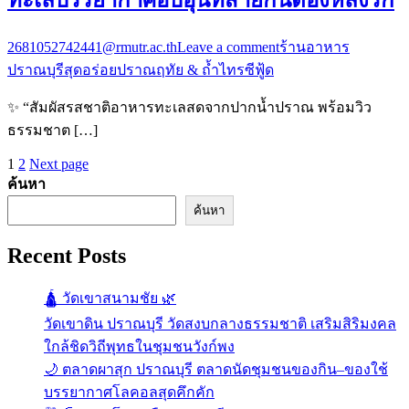
ทะเลบรรยากาศอบอุ่นที่สายกินต้องหลงรัก
2681052742441@rmutr.ac.th
Leave a comment
ร้านอาหาร
ปราณบุรีสุดอร่อย
ปราณฤทัย & ถ้ำไทรซีฟู้ด
✨ “สัมผัสรสชาติอาหารทะเลสดจากปากน้ำปราณ พร้อมวิว
ธรรมชาต […]
Posts
Page
Page
1
2
Next page
ค้นหา
pagination
ค้นหา
Recent Posts
🛕 วัดเขาสนามชัย 🌿
วัดเขาดิน ปราณบุรี วัดสงบกลางธรรมชาติ เสริมสิริมงคล
ใกล้ชิดวิถีพุทธในชุมชนวังก์พง
🌙 ตลาดผาสุก ปราณบุรี ตลาดนัดชุมชนของกิน–ของใช้
บรรยากาศโลคอลสุดคึกคัก