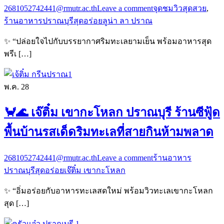
2681052742441@rmutr.ac.th
Leave a comment
จุดชมวิวสุดสวย
,
ร้านอาหารปราณบุรีสุดอร่อย
ลูน่า ลา ปราณ
✨ “ปล่อยใจไปกับบรรยากาศริมทะเลยามเย็น พร้อมอาหารสุด
พรีเ […]
พ.ค.
28
🦀🌊 เจ๊ติ๋ม เขากะโหลก ปราณบุรี ร้านซีฟู้ด
พื้นบ้านรสเด็ดริมทะเลที่สายกินห้ามพลาด
2681052742441@rmutr.ac.th
Leave a comment
ร้านอาหาร
ปราณบุรีสุดอร่อย
เจ๊ติ๋ม เขากะโหลก
✨ “อิ่มอร่อยกับอาหารทะเลสดใหม่ พร้อมวิวทะเลเขากะโหลก
สุด […]