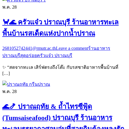
พ.ค.
28
🦀🌊 ครัวแจ๋ว ปราณบุรี ร้านอาหารทะเล
พื้นบ้านรสเด็ดแห่งปากน้ำปราณ
2681052742441@rmutr.ac.th
Leave a comment
ร้านอาหาร
ปราณบุรีสุดอร่อย
ครัวแจ๋ว ปราณบุรี
✨ “สดจากทะเล เสิร์ฟตรงถึงโต๊ะ กับรสชาติอาหารพื้นบ้านที่
[…]
พ.ค.
28
🌊🍤 ปราณฤทัย & ถ้ำไทรซีฟู้ด
(Tumsaiseafood) ปราณบุรี ร้านอาหาร