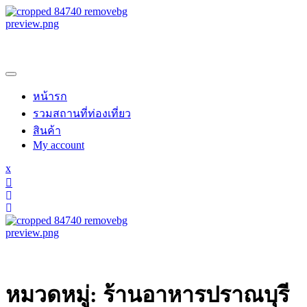
Skip
to
content
samroiyotnk
หน้ารก
รวมสถานที่ท่องเที่ยว
สินค้า
My account
Close
x
Menu
samroiyotnk
หมวดหมู่:
ร้านอาหารปราณบุรี