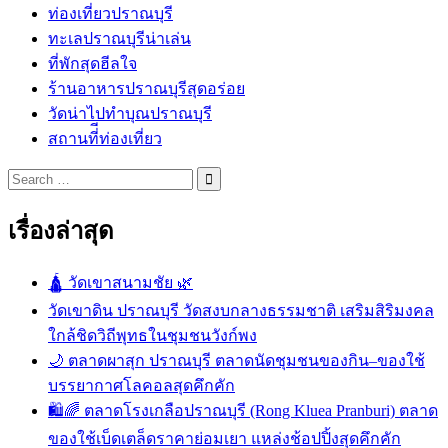
ท่องเที่ยวปราณบุรี
ทะเลปราณบุรีน่าเล่น
ที่พักสุดฮีลใจ
ร้านอาหารปราณบุรีสุดอร่อย
วัดน่าไปทำบุณปราณบุรี
สถานที่ีท่องเที่ยว
Search
for:
เรื่องล่าสุด
🛕 วัดเขาสนามชัย 🌿
วัดเขาดิน ปราณบุรี วัดสงบกลางธรรมชาติ เสริมสิริมงคล
ใกล้ชิดวิถีพุทธในชุมชนวังก์พง
🌙 ตลาดผาสุก ปราณบุรี ตลาดนัดชุมชนของกิน–ของใช้
บรรยากาศโลคอลสุดคึกคัก
🛍️🌈 ตลาดโรงเกลือปราณบุรี (Rong Kluea Pranburi) ตลาด
ของใช้เบ็ดเตล็ดราคาย่อมเยา แหล่งช้อปปิ้งสุดคึกคัก